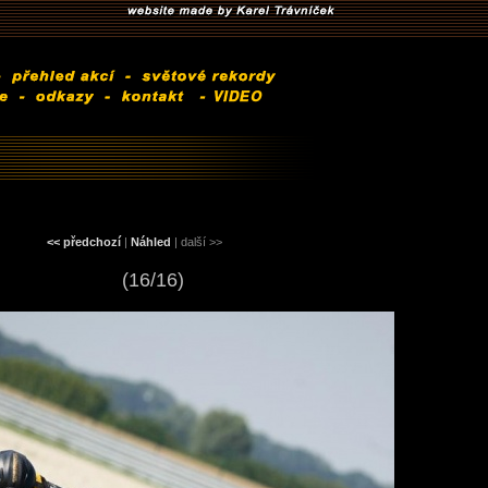
<< předchozí
|
Náhled
| další >>
(16/16)