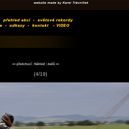
<< předchozí
|
Náhled
|
další >>
(4/19)